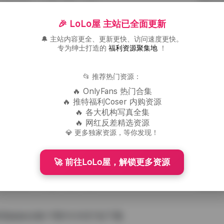
阅读全文
:43:54 周二
18
0
0
🎉 LoLo屋 主站已全面更新
皮核桃银渐层泡澡写真合集打包 133P22V121M
🔔 主站内容更全、更新更快、访问速度更快。
专为绅士打造的
福利资源聚集地
！
音纸皮核桃（泡澡的银渐层）合集【133P 22V 121M】 我是在翻一个老牌
刷到这个岛遇纸皮核桃银渐层泡澡写真合集打包链接的。当时也没多想，
📂 推荐热门资源：
的体量觉...
🔥 OnlyFans 热门合集
阅读全文
:17:04 周一
26
0
0
🔥 推特福利Coser 内购资源
🔥 各大机构写真全集
🔥 网红反差精选资源
球奶洋洋Oo抖音合集打包下载 559P 72V 2.9G
💎 更多独家资源，等你发现！
星球出的这份奶洋洋Oo抖音合集打包下载 559P 72V 2.9G，本以为只
后整个人愣了下。这体量真不是闹着玩，五百多张高清图配七十多段视
🚀 前往LoLo屋，解锁更多资源
档案...
阅读全文
:16:40 周一
30
0
0
瑶妹妹合集17期10.5G打包下载