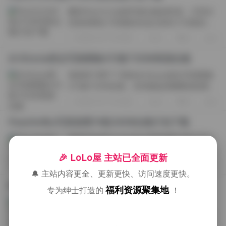
翻到Pia(피아)这辑写真合集的时候，才意识
到原来网名下积累的作品已经到了93套的规
模。47GB的体量摆在那儿，作为一套写真合
2026-07-15 周三
5
0
0
集打包下载下来，硬盘空间得留足才行。我
们从作品解析的角度，聊聊这批Pia写...
ArtGravia美女写真图集413套112GB资源合集
我前阵子攒下了那份ArtGravia美女写真图集
413套112GB合集，存到硬盘里断断续续看了
好些天。这么庞大的写真资源包，打开目录
2026-07-15 周三
4
0
0
的时候确实有点震撼，四百多套图辑密密麻
麻排列着，每一套都有自己的味道。 ...
Peachmilky写真套图74套24GB合集打包下载
我拿到这份Peachmilky写真套图74套24GB
合集打包下载的资源时，硬盘正好空出一片
🎉 LoLo屋 主站已全面更新
地方。解压花了十来分钟，24GB的体积真不
2026-07-15 周三
5
0
0
是虚标，里面按序号排着七十多个文件夹，
🔔 主站内容更全、更新更快、访问速度更快。
每个都是完整的一套图。作为长期刷她动...
BoBoSocks袜啵啵写真40套6TB合集打包下载
福利资源聚集地
专为绅士打造的
！
前阵子搞到了BoBoSocks袜啵啵写真40套
6TB合集打包下载的文件，解压完看着那串
文件夹名，才意识到这网名下的产出已经厚