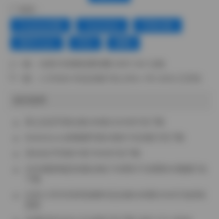
标签：
Cosplay合集
Yuumeilyn
写真合集
海外Coser
玲兒
虞梅
上一篇：
岛遇 抖音睡觉爱转圈 300P 34V 合集
下一篇：
八月未央 作品全集打包 [255v-181.42G] 已完结
相关推荐
星之迟迟写真合集338套222GB打包下载
BoBoSocks袜啵啵写真40套6TB合集打包下载
清水由乃写真97套79GB打包下载
2026最新物恋传媒全集2736期15TB原图4K视频打包
下载
以安(小乔)抖音风热舞作品合集636期53.9G打包持续
更新