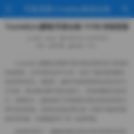
写真美图·Cosplay精选合辑
Yuumeilyn(虞梅)写真合集 111GB 持续更新
作者：weme
2026-04-16 8:05:30
分类：机构写真
阅读（112）
Yuumeilyn(虞梅)的最新写真合集近期在各大资源站
持续更新，文件体积达到111GB，包含了她近期拍摄的
多套系列作品。画面里，她常常选择柔和的自然光作为
主光源，晨光透过树叶洒在皮肤上，带来细腻的光影层
次；傍晚时分，她则倾向于利用城市霓虹的色块构造出
梦幻的街景感。这样的光线运用让每一张照片都有明显
的时间印象，仿佛捕捉到了某一刻的呼吸。
在场景布置上，虞梅的团队喜欢在简约的室内空间