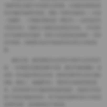
与略带复古感的户外场景之间切换。白色帆布墙面或是
旧木地板常被用作基底，搭配一些简约的家具——比如
一把藤椅、一只陶瓷花瓶或是一摞旧书——这些道具并
不喧宾夺主，却能为人物提供自然的互动点。户外则常
见于老城区的石板路、林间小径或是海边的礁石，背景
虽不喧闹，却能通过色块与线条的对比突出主体的轮
廓。
服装方面，她的搭配往往在简约与细节之间寻找平
衡。一件薄纱衬衫配高腰牛仔裤，露出纤细的腰线；或
者是一件轻盈的雪纺连衣裙，随风轻摆时带出层次感的
褶皱。颜色上，她偏爱米白、薄荷绿与低饱和度的蓝
色，这些色调不仅与她的肤色相得益彰，也能在不同光
线下呈现出微妙的变化。鞋子则多选择简约的小白鞋或
是绑带凉鞋，保持整体的干净利落。