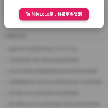
高质量作品，总容量高达128GB，足以...
秋与柯基写真合集119套 128GB资源包
作为一位专注于宠物摄影多年的摄影师，我
🚀 前往LoLo屋，解锁更多资源
必须说"秋与柯基"这一系列写真作品堪称宠
物摄影领域的精品合集。这119套写真图集不
2025-10-10 周五
209
0
0
仅数量可观，质量更是上乘，总容量达
128GB的资源包中收录了从不同角度展现柯...
随机文章
秘语空间 抖音露宝吃不饱 13P 15V 打包
Yuii写真合集下载 29套作品持续更新资源
MussGirl慕丝女郎视频花絮合集184套高清写真集锦
范家辉摄影作品 芝芝Booty系列写真合集 215张高清图7.7GB
姬子猫HimeTsu写真合集125GB持续更新
姜仁卿Kang Inkyung写真合集 162期 E杯比基尼短发甜妹 79GB资源