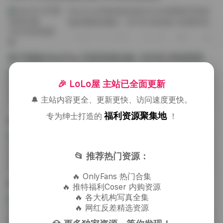
HimeTsu写真资源合集作为当前网络写真领
域的重要收藏品，其125GB的庞大容量和持
续更新的特性使其成为写真爱好者的必备资
2025-12-13 周六
178
0
0
源。这套合集展现了HimeTsu作为写真模特
的独特魅力和专业素养。 HimeTsu的写真...
姬子猫@HimeTsu 写真资源合集 125GB 持续更新
作为一名专注捕捉东方美人魅力的资深摄影
🎉 LoLo屋 主站已全面更新
师，我最近沉迷于姬子猫@HimeTsu的写真
资源合集，这个125GB的巨量宝藏让我一次
🔔 主站内容更全、更新更快、访问速度更快。
2025-12-01 周一
233
0
0
次停下快门，重新审视镜头背后的艺术。这
福利资源聚集地
专为绅士打造的
！
套姬子猫@HimeTsu写真资源合集不是简单
姬子猫@HimeTsu 写真合集 125GB 持续更新
的...
作为一名专注人像摄影多年的老摄影师，我
最近沉迷于姬子猫@HimeTsu的写真资源合
📂 推荐热门资源：
集，这个125GB的巨量宝藏真是让我眼前一
2025-11-30 周日
192
0
0
亮。持续更新的节奏让我每次打开文件夹都
🔥 OnlyFans 热门合集
有新鲜感，仿佛置身于一个永不枯竭的视觉...
姬子猫HimeTsu写真合集 125GB资源持续更新
🔥 推特福利Coser 内购资源
🔥 各大机构写真全集
在当代网络写真摄影领域，姬子猫
🔥 网红反差精选资源
@HimeTsu以其独特的视觉风格和表现力，
逐渐成为备受关注的摄影师和模特。这组