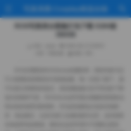
写真美图·Cosplay精选合辑
ROSI写真美女图集打包下载 5284套
390GB
作者：weme
2026-06-21 6:29:01
分类：写真合集
阅读（84）
作为长期跟拍ROSISeries的摄影师，我有幸参与过
不少套图的前期策划与现场拍摄。每一次快门落下，都
不仅是记录模特的姿态，更是捕捉她们在不同光影下释
放出的独特气质。ROSISeries的写真以细腻的情感表达
和自然的场景切换著称，常见的拍摄地点包括旧城巷
弄、海边礁石、以及充满工业感的废弃仓库。这些场景
本身就带有故事感，模特在这些环境中不需要过度表