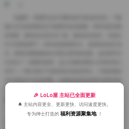
拍摄时，我通常会先与模特进行简短的交流，了解
她们当天的情绪状态与想要传达的氛围。有时候是清晨
的薄雾，模特站在老式木门前，微风吹动发丝，光线从
叶片间斑驳洒下；有时候是黄昏时分，海浪轻轻拍打岩
石，模特的侧脸被残光勾勒出柔和的轮廓。这些细节往
往决定了一套图的基调，也让后期的调色工作更加得心
应手——我们倾向于保留原始光影的层次，只做轻微的
对比度提升与色温调整，以确保皮肤的质感与布料的纹
理都能被细致呈现。
🎉 LoLo屋 主站已全面更新
🔔 主站内容更全、更新更快、访问速度更快。
值得一提的是，ROSISeries的每一套图都伴随着精
福利资源聚集地
专为绅士打造的
！
心策划的道具与小细节。比如在复古咖啡馆场景中，会