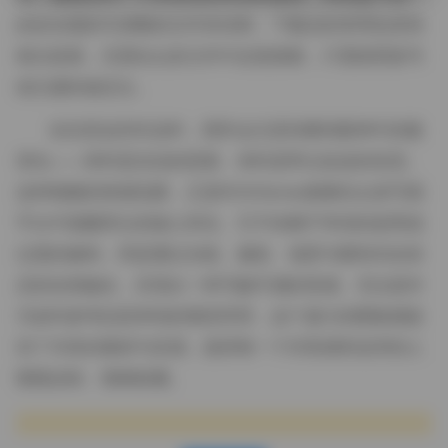
的命名规则与清晰的文件夹结构，下载后的管理也变得
相当直观，无需在众多文件中反复搜索，只需按照套号
或主题快速定位。
在欣赏这些作品时，我常会注意到模特眼神中的微
变化——有时是淡淡的思索，有时是带点促皮的笑意。
这种细腻的情感流露，正是ROSISeries能够在众多写真
平台中脱颖而出的核心所在。它不依赖于夸张的姿势或
过度的修饰，而是通过光线、服装、场景与模特内在状
态的自然融合，呈现出一种可触可感的美感。无论是作
为创作参考还是单纯的视觉享受，这个庞大的图集都提
供了丰富的素材与灵感，值得每一个对美感有追求的人
慢慢品味、细细收藏。