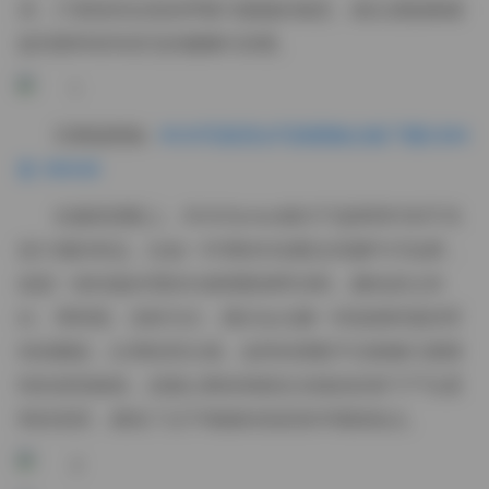
演，只需保持自然的呼吸与微微的倦意，镜头便能够捕
捉到那种若有若无的慵懒与清透。
完整版图集:
ROSI写真美女写真图集合集下载5284
套 390GB
在服装搭配上，ROSISeries倾向于选择简约却不失
设计感的单品。比如一件薄纱衬衫配合高腰牛仔短裤，
或是一条轻盈的雪纺长裙搭配细带凉鞋，颜色多以米
白、薄荷细、淡粉为主，偶尔会点缀一些低饱和度的军
绿或藏蓝，以增加层次感。这样的搭配不仅能够凸显模
特的身形曲线，还能让整体画面在光线的折射下产生柔
和的渐变，避免了过于艳丽的色彩抢夺视线焦点。