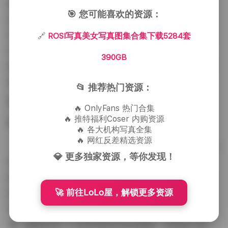
放置一只做旧的皮质手提袋和一杯冒着热气的拿铁；在
🎯 您可能喜欢的资源：
沙漠戈壁的拍摄中，则会使用一根简易的木制长杆作为
引导线，使视线在广袤的空间中产生聚焦。这些看似微
🔗
ROSI写真美女写真图集合集下载5284套
不足道的元素，其实在构图中起到了平衡与引导的作
390GB
用，让观者的目光自然地从前景流向主体，再延伸至背
景的环境叙事。
📂 推荐热门资源：
🔥 OnlyFans 热门合集
🔥 推特福利Coser 内购资源
🔥 各大机构写真全集
🔥 网红反差精选资源
由于资源量庞大——累计超过5284套，总容量接近
💎 更多独家资源，等你发现！
390GB——这些图集不仅涵盖了早期的经典黑白系列，
也包括了近期尝试的彩色实验与跨界主题拍摄。对于喜
🚀 前往LoLo屋，解锁更多资源
欢收藏高清写真合集的爱好者来说，这样的体量意味着
可以随时切换不同的风格与情绪，从文艺清新到都市冷
感，都能在同一个库里找到对应的素材。而得益于统一