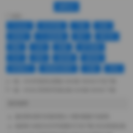
赞(
0
)
标签：
Cosplay
ROSI写真
下载
丝袜
丝袜控
个人私影像
图片
图片库
图集
女神
美腿
色气满满
艺术
诱惑
超短裙
超高清
软萌妹子
销魂美女图库
长腿
黑色
上一篇：
ROSI写真美女图集 5284套 390GB 打包下载
下一篇：
ROSI口罩系列写真合集 5229套 505GB 下载
相关推荐
趣岛网名栗抖音素材整合 15图9视频打包获取
杨晨晨 48套无水印写真图片打包下载 28GB资源合集