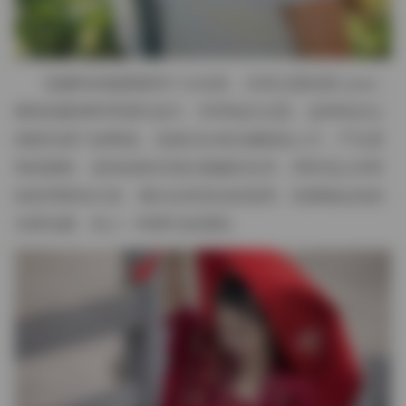
拍摄时的氛围显得十分自然，没有过度的摆 pose，
模特的眼神时而望向远方，时而低头沉思，这种状态让
画面充满了故事感。光线往往来自侧面或上方，产生柔
和的阴影，使得皮肤呈现出细腻的光泽，同时也让衣料
的纹理更加立体。偶尔会有逆光的使用，轮廓被金色的
光晕包裹，给人一种梦幻的感觉。