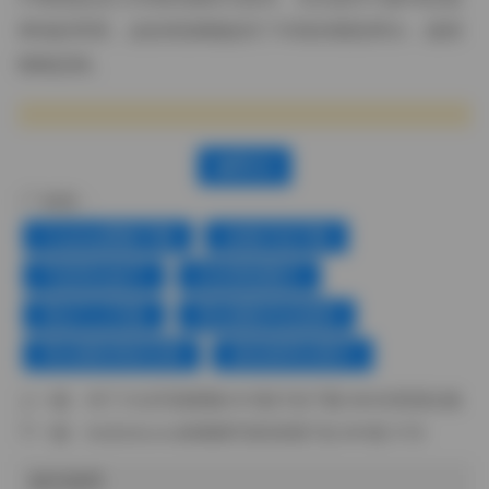
单纯的享受，这份资源都提供了丰富的视觉养分，值得
细细品味。
赞(
0
)
标签：
Cosplay图集下载
合集打包下载
气质美女妹子
白丝诱惑图片
美女个人写真
美女摄影作品福利
美女摄影摆姿宝典
超短裙美女图片
上一篇：
布丁大法写真图集197套打包下载 68GB资源合集
下一篇：
BoBoSocks袜啵啵写真资源打包 691套 5TB
相关推荐