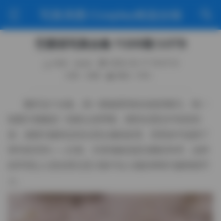
写真美图·Cosplay精选合辑
艺图语写真合集 11205期 3.5TB
作者：weme
2026-04-17 19:31:14
分类：岛遇
阅读（124）
翻开这个合集，第一眼被柔和的光线所吸引。每一
组图片都像是一段静止的呼吸，模特在晨光中轻轻转
身，裙摆与微风交织出层次感的纹理。背景多半选择了
简约的空间——白墙、木质地板或是淡雅的布帘，这样
的环境让人把全部注意力集中在人物的神情与服饰细节
上。