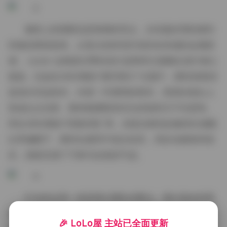
服装上的搭配也是每期的亮点。从轻盈的雪纺裙到
利落的西装套装，从复古的碎花印花到未来感的金属质
感， stylist 会根据当季的流行趋势和主题概念进行精心
挑选。比如在2600期的“都市夜行”主题中，模特身着深
蓝色针织连体衣，外搭一件透明的雨衣，雨滴在镜头上
形成点点光斑，整体氛围既有街头的锐利又不失柔美。
而在2850期的“田园诗歌”里，则是淡黄色的麻质长裙配
以草编帽子，模特在麦田中低头轻笑，风吹动裙角和发
丝，画面充满了宁静与自然的气息。
灯光的运用一直是我们团队的重点。我们喜欢利用
自然光的变化来创造层次感，清晨的薄雾、黄昏的余光
🎉 LoLo屋 主站已全面更新