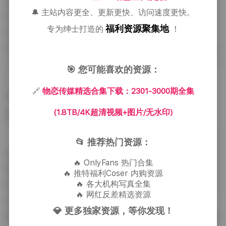
甚至夜晚的霓虹都被纳入考量。在室内拍摄时，常常采
🔔 主站内容更全、更新更快、访问速度更快。
用大面积的柔光箱配合侧光或背光，这样既能保证肤色
福利资源聚集地
专为绅士打造的
！
的均匀，又能在脸部产生微妙的阴影，增加立体感。比
如在2920期的“复古聚会”场景中，我们使用了暖黄色的
tungsten 灯光模拟旧式酒吧的氛围，同时在背后放置了
🎯 您可能喜欢的资源：
一盏蓝色的 LED 灯带，冷暖对比让整个画面更具故事
🔗
物恋传媒精选合集下载：2301-3000期全集
性。
(1.8TB/4K超清视频+图片/无水印)
视频方面，除了静态的特写，我们还加入了一些慢
📂 推荐热门资源：
动作和运动轨迹的镜头。模特在转身、走步或是轻抖裙
🔥 OnlyFans 热门合集
摆时，慢动作能够捕捉到布料的流动和光线的变化，使
🔥 推特福利Coser 内购资源
🔥 各大机构写真全集
得观看者能够感受到每一个细微的动作所带来的视觉冲
🔥 网红反差精选资源
击。这些片段在后期制作时均保持了原始的 4K 分辨
💎 更多独家资源，等你发现！
率，帧率也保持在 30fps 以上，确保播放时的流畅度和