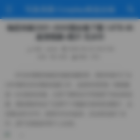
写真美图·Cosplay精选合辑
物恋传媒2301-3000期全集下载 1.8TB 4K
超清视频+图片 无水印
作者：weme
2026-06-25 19:47:58
分类：秀人专区
阅读（122）
作为长期跟拍物恋传媒的摄影师，我有幸参与了从
2301期到3000期的拍摄工作，这段时间里每一期都像
是一次光影的实验，记录下模特在不同场景下的自然流
露。整套素材包含了近两千个视频片段和高清图片，总
容量达到1.8TB，画质均为4K超清，且全部去除了水
印，便于后期创作和个人欣赏。