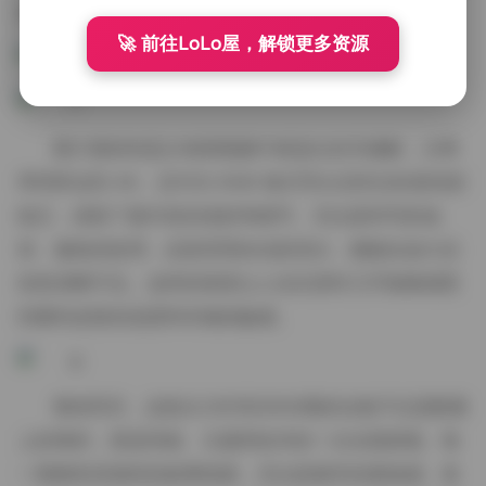
清晰度。
🚀 前往LoLo屋，解锁更多资源
图片素材则是从每期视频中精选出的关键帧，分辨
率同样达到 4K，且均为 RAW 格式导出后经过轻度色彩
校正，保留了最丰富的色阶和细节。无论是特写的妆
容、服装的纹理，还是背景的光影层次，都能在放大后
依然清晰可见。这样的画质让人在欣赏时几乎能够感受
到模特皮肤的温度和衣物的触感。
整体而言，这套从2301到3000期的合集不仅是数量
上的堆积，更是风格、主题和技术的一次全面探索。每
一期都有其独特的叙事线索，无论是都市的孤独感、复