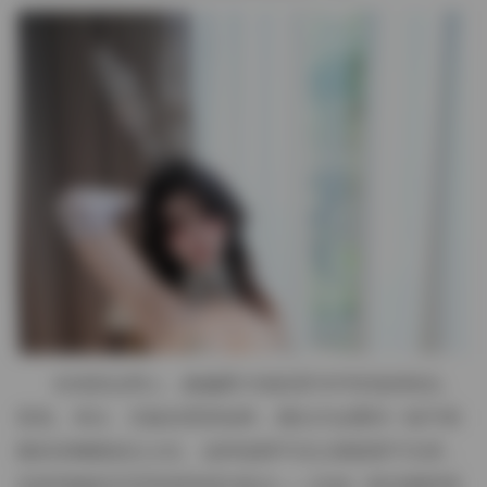
在色彩运用上，她偏爱大地色系与中性色的组合。
驼色、米白、石板灰贯穿始终，偶尔才会看到一抹不刺
眼的深橄榄或尘土红。这种选择不仅让画面易于沉浸，
也使得她的五官和表情成为焦点——比如一套在咖啡馆