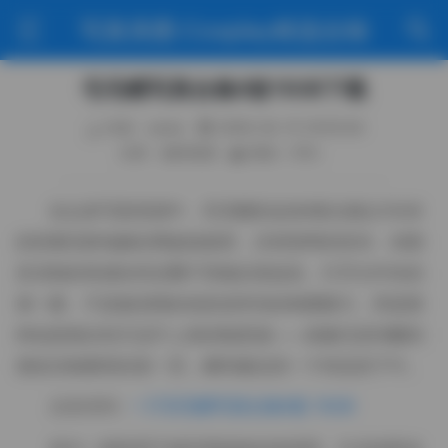
写真美图·Cosplay精选合辑
毛毛帽写真合集8套15GB下载
作者：weme
2026-04-15 16:55:40
分类：福利资源
阅读（125）
在众多写真资源中，毛毛帽的这份8套合集以15GB
的容量安静地躺在网盘链接里，没有喧哗的宣传，却因
其克制的美感在特定圈子里被反复提及。打开文件夹的
第一眼，不是被花哨的色彩或夸张的构图吸引，而是那
种似曾相识却又说不上来的熟悉感——就像无意间翻到
朋友旧相册里的某一页，瞬间被拉回一个特定的下午。
点击访问:
一只毛毛帽写真合集8套 15GB