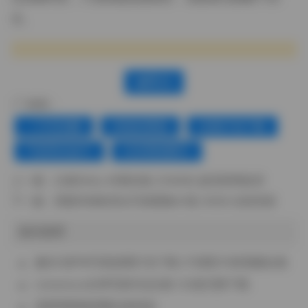
光。
赞(
0
)
标签：
一只毛毛帽
丝袜的诱惑
合集打包下载
气质美女妹子
白丝诱惑图片
上一篇：
白栎Shirly 40期全集 [134GB] 超清原档收录
下一篇：
西园寺南歌美女写真图集41套 20GB 全套资源
相关推荐
趣岛乌萨奇写真套图打包下载 27张图片9段视频合集
Limerence女神写真作品合集 122套完整下载
菠萝噗噗微密圈合集精选