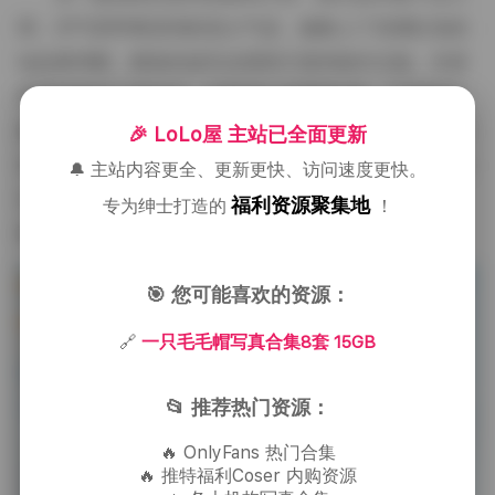
雨，空气里带着湿润的泥土气息。她换上了深酒红色的
短款棒球帽，帽身的绒毛在阴雨天显得格外沉稳。外搭
是军绿色的工装夹克，内里是白色圆领T恤，下身是深
蓝色直筒牛仔裤。脚步踩在落叶铺满的小路上，偶尔抬
🎉 LoLo屋 主站已全面更新
头望向树冠间透进来的灰白色天光。整套图片的基调偏
🔔 主站内容更全、更新更快、访问速度更快。
冷，但她帽子上的温暖色块，像是无意中点燃的小火
福利资源聚集地
专为绅士打造的
！
苗，在整体的宁静中提供着微微的温度。
🎯 您可能喜欢的资源：
🔗
一只毛毛帽写真合集8套 15GB
📂 推荐热门资源：
🔥 OnlyFans 热门合集
🔥 推特福利Coser 内购资源