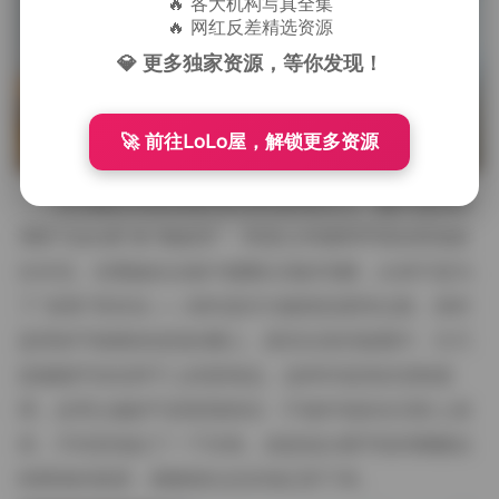
🔥 各大机构写真全集
🔥 网红反差精选资源
💎 更多独家资源，等你发现！
🚀 前往LoLo屋，解锁更多资源
毛毛帽的风格很难用简单的标签定义。她不追求所
谓的“仙女感”或“御姐范”，而是让衣物和环境自然地发
生对话。你看她在合集中频繁出现的毛帽，从来不是为
了“卖萌”而存在——有时是作为脸部的柔和过渡，有时
是用来平衡整体造型的重心，甚至在某些套图中，它只
是被随手挂在脖子上的装饰品。这种对道具的克制使
用，反而让她的气质更显真实：不做作地坐在石阶上发
呆，不经意地拉了一下衣角，或是低头看手机时帽檐自
然垂落的弧度，都被镜头忠实地记录下来。