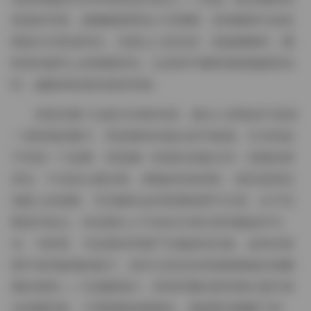
角落的写真，她佩戴着黑色小贝雷帽，深色帽身与浅色
呢绒大衣形成对比，但真让人驻足的，是她侧脸时，帽
影落在睫毛上的细微变化，以及杯中咖啡液面微微晃动
时，她眼神短暂的焦距转移。
浏览完整个合集15GB的内容，最令人回味的不是某
一张惊艳的图片，而是整体传递出的节奏感。它没有急
于讲述一个故事，而是像一段漫长的散文诗：清晨的厨
房光、午后的公园长椅、傍晚的街角霓虹，甚至是雨后
地面上的倒影。毛毛帽在这些普通场景中出现，从不试
图成为焦点，却总能让人不由自主地注意到她如何与
光、与材质、与短暂的停顿产生微妙的共振。这种在喧
闹中保持敏感的能力，或许正是这份资源能够被反复翻
看的原因——它提醒我们，美有时藏在那些我们匆忙路
过的瞬间里，只需稍微放慢脚步，就能看见帽檐下的