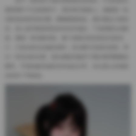
其中一套取景于城市西南角的老胡同，午后的阳光
被梧桐叶子过滤成碎片，洒在青石板路上。她戴着一款
浅驼色的绒毛渔夫帽，帽檐微微卷起，露出额边几缕发
丝。身上是件略显宽松的米色羊绒衫，下身搭配生成裤
裙，脚踩一双旧帆布鞋。整个画面没有刻意的光影设
计，只是自然光在她转身时，掠过帽子的绒毛表面，带
出一层淡淡的光晕。镜头捕捉到她停下脚步整理帽檐的
瞬间，手指轻触毛绒的动作如此日常，却让静止的画面
忽然有了呼吸感。