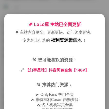
在拍摄的间隙，阿色会不时调整自己的姿势，她的
🎉 LoLo屋 主站已全面更新
动作很流畅，没有丝毫的做作，完全是出于对光影的感
🔔 主站内容更全、更新更快、访问速度更快。
知。我注意到她的指尖在裙摆上轻轻滑动时，会带起一
福利资源聚集地
专为绅士打造的
！
丝细微的光线，这种细节在后期放大后竟然能够看到她
皮肤上微微的光泽，像是被星光轻轻吻过的痕迹。这样
的瞬间让我觉得，这不仅是一次普通的写真拍摄，更是
🎯 您可能喜欢的资源：
一次与光影对话的过程。
🔗
【幻宇星球】抖音阿色合集【148P】
整套作品的色调偏向冷色调，蓝白为主，偶尔点缀
一些淡淡的紫色和金色，使得画面在视觉上既有深度又
📂 推荐热门资源：
不失层次感。阿色的气质在这套作品里得到了很好的体
🔥 OnlyFans 热门合集
现——她既有星际旅行者的冷静与坚定，又带有一种柔
🔥 推特福利Coser 内购资源
软的梦幻感，这种矛盾却又和谐的特质让人忍不住想要
🔥 各大机构写真全集