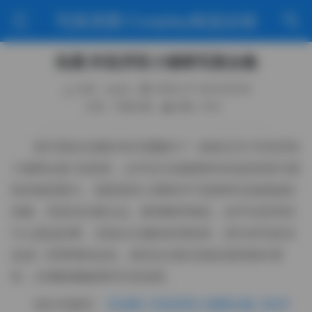
写真美图·Cosplay精选合辑
岛遇 抖音厌世小猫咪写真合集
作者：weme
2026-07-06 8:50:09
分类：写真合集
阅读（63）
那天我在岛遇的专区里翻到了一套标记为“抖音厌世
小猫咪合集”的资源，点开后立刻被那种淡淡的忧郁与柔
软的猫意吸引。画面里的小猫咪并不是那种活泼跳脱的
形象，而是坐在窗台边，眼神略带倦怠，似乎在思考些
什么遥远的事。光线从左侧斜斜洒进来，把它的毛发渲
染成一层薄薄的金色，绒毛在光影交错处显得格外柔
软，仿佛能够触摸到它的温度。
前往专题页:
【岛遇】抖音厌世小猫咪合集【64P