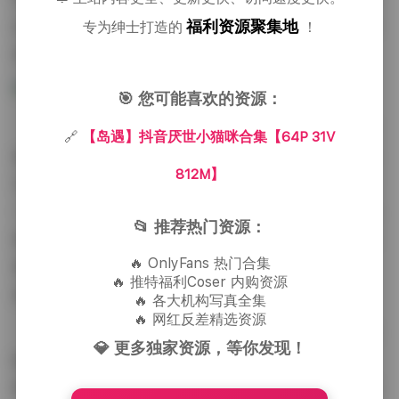
福利资源聚集地
白、浅灰为主，点缀着少量的驼色和薄荷绿，给人一种
专为绅士打造的
！
舒缓却不失精致的感觉。
🎯 您可能喜欢的资源：
从穿搭角度来说，虽然是猫咪，但它的“装扮”同样
🔗
【岛遇】抖音厌世小猫咪合集【64P 31V
值得细品。有时候会戴上一个微小的银色铃铛，铃铛在
812M】
它微微晃动时发出细微的声响，像是为整个场景增添了
一丝不易察觉的韵律。还有几次出现的小围巾，颜色选
📂 推荐热门资源：
择上偏向低饱和度的雾蓝，与整体基调相呼应，却又不
🔥 OnlyFans 热门合集
显突兀。这些细节虽然微小，却让整套作品更具故事
🔥 推特福利Coser 内购资源
感，仿佛每只猫咪都有自己的小性格和小习惯。
🔥 各大机构写真全集
🔥 网红反差精选资源
观看这套合集时，我常常会不自觉地放慢呼吸，跟
💎 更多独家资源，等你发现！
随猫咪的节奏去感受那种淡淡的倦怠与宁静。它不喧
哗，不卖萌，只是静静地存在，却能让人在忙碌的生活