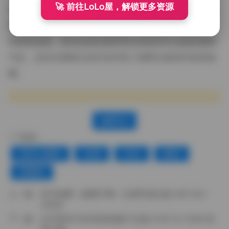
🚀 前往LoLo屋，解锁更多资源
中找到片刻的慰藉。无论是把图片设为手机壁纸，还是
把视频循环播放作为背景，都能带来一种独处的时光变
得更有温度。若你也喜欢那种带点忧郁却又治愈的猫咪
气息，这份岛遇推出的抖音厌世小猫咪合集绝对值得收
藏。
赞(
0
)
标签：
厌世小猫咪
岛遇
抖音
舞蹈
高颜值
上一篇：
快手杨爽（杨爽不爽）岛遇写真合集 64P 92V
446M
下一篇：
幻宇星球 抖音美艳老嫂子合集 670P 3V 104M 资