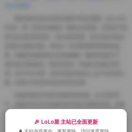
31V 812M】
整套素材包含64张静态图和31段短视频，总大小约
812M。每一张照片都像是一帧静止的电影，背景多半是
简约的北欧风格房间，淡灰色的墙面、原木色的书架以
及偶尔点缀的绿植，营造出一种安静而略带疏离的氛
围。视频里的猫咪偶尔会伸展懒腰，慢悠悠地舔爪子，
偶尔低头看着镜头，眼神里透出一种难以言喻的厌世
感，却又不失可爱。这种矛盾的情绪让人忍不住多看几
遍，想要从它的动作里读出更多故事。
拍摄者显然对光影有着独到的把握。在几张特写
中，猫咪的耳朵尖尖的被光线勾勒出清晰的轮廓，而鼻
尖则在阴影里若隐若现，这种明暗对比让整体画面层次
🎉 LoLo屋 主站已全面更新
分明。还有几组侧拍，猫咪侧身靠在柔软的抱枕上，尾
🔔 主站内容更全、更新更快、访问速度更快。
巴轻轻卷起，整个姿态像是一幅静态的油画，色调以米