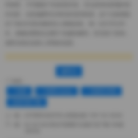
同场景、不同服装下的多面呈现。无论是喜欢静谧的室
内光影，还是偏爱街头雨后的湿润质感，这个合集都提
供了相当丰富的素材供人细细品味。每一次打开文件
夹，都像是重新走进那个拍摄的瞬间，听见快门轻响，
感受光线在皮肤上滑落的温度。
赞(
0
)
标签：
一色雨
一色雨cosplay
一色雨艺术照
全套写真下载
上一篇：
幻宇星球 奶洋洋Oo资源合集 174P 14V 452M
下一篇：
BLUECAKE美女写真图片合集打包下载 199套
359GB