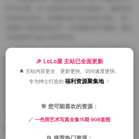
的气息包裹。另一组则是在雨后的石板路上，她穿着浅
灰色的长款风衣，衣摆被水珠打湿后贴在小腿上，每一
步都留下若即若离的水印，步伐缓慢却有节奏感，像是
与湿润的空气进行无声的对话。
穿搭方面，这套全集展示了从极简的白色棉麻套装
到复杂的层次感针织衫，甚至有几组尝试了传统中式改
🎉 LoLo屋 主站已全面更新
装的旗袍，布料的选择总是与场景的材质相互呼应。比
🔔 主站内容更全、更新更快、访问速度更快。
如在铁皮房里，她身上穿的粗纺呢大衣与墙面的锈蚀形
福利资源聚集地
专为绅士打造的
！
成色彩上的对比，而在老巷子的石板路上，轻薄的雪纺
衫则与湿润的青石产生一种温润的对话。这些搭配不只
🎯 您可能喜欢的资源：
是为了好看，更是在视觉上强化了主题——时间的痕迹
与当下的瞬间在此交汇。
🔗
一色雨艺术写真全集15期 9GB套图
📂 推荐热门资源：