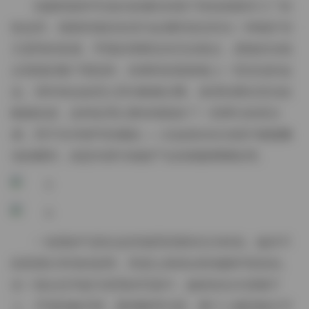
拍摄现场常常选在老城区的巷子里或者废弃工厂的
铁皮房，墙面剥落的灰泥与金属管道交织出一种粗犷却
又柔和的质感。早晨的薄雾还未完全散去，柔散的光线
从斑驳的窗户洒进来，给模特的肌肤镀上一层淡淡的金
边。有时候会故意让背光略微过曝，使得轮廓在高光处
略微发虚，这种处理让整张画面多了一层梦幻的层次
感，而不失对细节的捕捉——比如发丝在光线中微微飘
动的瞬间，或是衣摆与地面产生的细微摩擦纹理。
一色雨的气质在这些场景里显得尤为特别。她并不
刻意摆出夸张的姿势，而是让身体自然地随环境流动。
在一组以旧书架为背景的写真中，她倚坐在木质梯子
上，手指轻触书脊，眼神略带沉思，整个人像是被文字