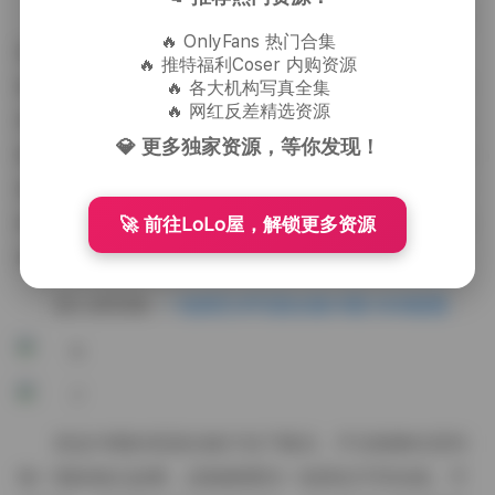
观看这些图片时，最让人驻足的往往是那些未经过
🔥 OnlyFans 热门合集
度修饰的细节。比如模特眼角因笑意而微微皱起的细
🔥 推特福利Coser 内购资源
纹，或者风吹动时发丝与衣服交错的瞬间。这些细节在
🔥 各大机构写真全集
🔥 网红反差精选资源
高分辨率的9GB套图里被完整保留，放大后仍能看到皮
💎 更多独家资源，等你发现！
肤的微微光泽与布料的纹理走向。正因为有这样真实的
质感，整套作品才不会堕落为单纯的姿势展示，而是一
种可以让人感受到氛围、情绪甚至时间的流逝的视觉记
🚀 前往LoLo屋，解锁更多资源
录。
进入原页面:
一色雨艺术写真全集15期 9GB套图
把这15期的资源合集打包下载后，不仅能够欣赏到
每一期的独立故事，还能够看到一色雨在不同光线、不