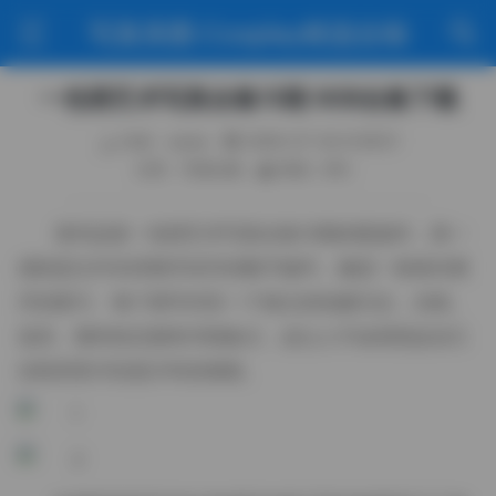
写真美图·Cosplay精选合辑
一色雨艺术写真全集15期 9GB合集下载
作者：weme
2026-07-04 9:39:01
分类：写真合集
阅读（69）
拿到这套一色雨艺术写真全集15期的硬盘时，第一
感觉是文件夹里整齐排开的数字编号，像是一卷卷待展
开的胶片。每个期号对应一个独立的拍摄日志，光线、
道具、模特状态都有详细备注，这让人不由得想起自己
在暗房里冲洗底片时的细致。